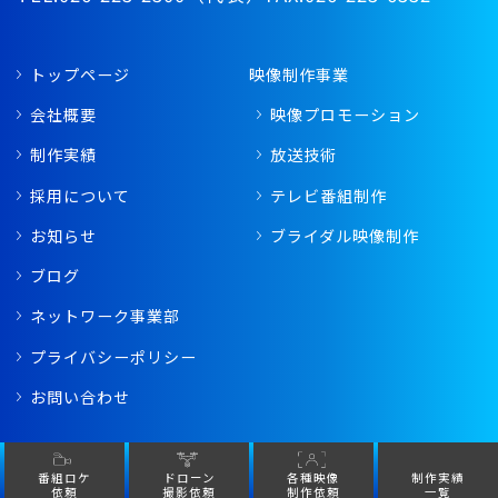
トップページ
映像制作事業
会社概要
映像プロモーション
制作実績
放送技術
採用について
テレビ番組制作
お知らせ
ブライダル映像制作
ブログ
ネットワーク事業部
プライバシーポリシー
お問い合わせ
© 2026 MIYATEC All Rights Reserved.
番組ロケ
ドローン
各種映像
制作実績
依頼
撮影依頼
制作依頼
一覧