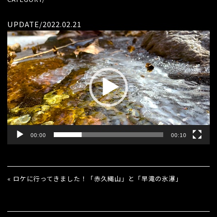
UPDATE/2022.02.21
動
画
プ
レ
ー
ヤ
ー
00:00
00:10
« ロケに行ってきました！「赤久縄山」と「早滝の氷瀑」